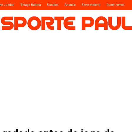
me Jundiaí
Thiago Batista
Escudos
Anuncie
Envie matéria
Quem somos