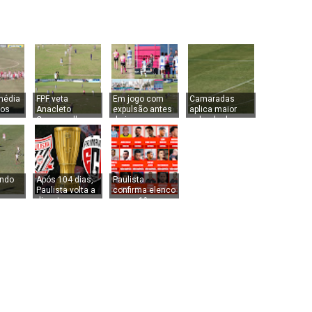
 média
FPF veta
Em jogo com
Camaradas
dos
Anacleto
expulsão antes
aplica maior
lares
Campanella
do jogo e com
goleada do
 da
para jogos por
5min de partida,
domingo da 2ª
ista
problemas no
São José vence
divisão do
gramado
São Caetano
Amador de
Jundiaí
ndo
Após 104 dias,
Paulista
Paulista volta a
confirma elenco
,
disputar um
para a 1ª
vence
jogo
rodada da Copa
a com
profissional.
Paulista. Confira
a
Sábado de
a lista de
estreia na ‘sua’
atletas
Copa!