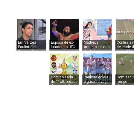
Em Várzea
Esposa de ex-
Matheus
Confira a
Paulista:
lutador do UFC
Arcanjo deixa o
de idade 
Defesa de ex-
se manifesta
Paulista e já
times titu
lutador do UFC
após agressão
tem novo clube.
do grupo 3
alega legítima
em Várzea
Como Raílson
Copa Paul
defesa
Paulista
tem novo time!
2026
Com goleada
Paulista goleia
Com segu
de 11x0, rodada
e garante vaga
tempo
da 1ª divisão de
antecipada no
dominante
Jundiaí define
mata-mata do
Paulista 
os seus dois
Paulista sub-20
Primaver
rebaixados
méritos n
estreia