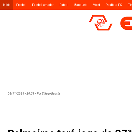
Início
Futebol
Futebol amador
Futsal
Basquete
Vôlei
Paulista FC
Ti
04/11/2025 - 20:39 - Por Thiago Batista